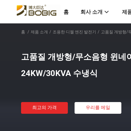
홈
회사 소개
제품
홈
/
제품 소개
/
조용한 디젤 엔진 발전기
/
고품질 개방형/무
고품질 개방형/무소음형 윈네
24KW/30KVA 수냉식
최고의 가격
우리를 메일