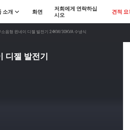
저희에게 연락하십
 소개
화면
견적 요
시오
소음형 윈네이 디젤 발전기 24KW/30KVA 수냉식
이 디젤 발전기