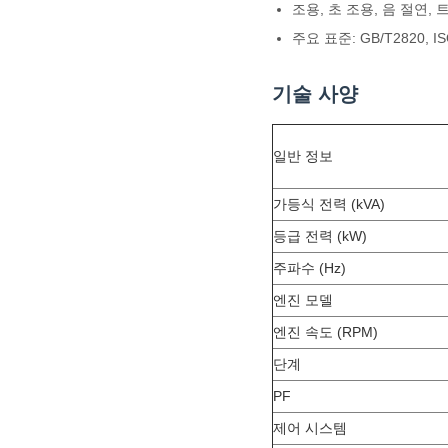
조용, 초 조용, 음 절연
주요 표준: GB/T2820, ISO8
기술 사양
일반 정보
가등식 전력 (kVA)
등급 전력 (kW)
주파수 (Hz)
엔진 모델
엔진 속도 (RPM)
단계
PF
제어 시스템