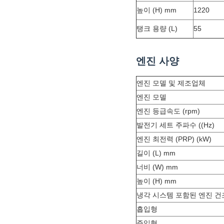
높이 (H) mm
1220
탱크 용량 (L)
55
엔진 사양
엔진 모델 및 제조업체
엔진 모델
엔진 등급속도 (rpm)
발전기 세트 주파수 ((Hz)
엔진 최전력 (PRP) (kW)
길이 (L) mm
너비 (W) mm
높이 (H) mm
냉각 시스템 포함된 엔진 건조
흡입형
주입형