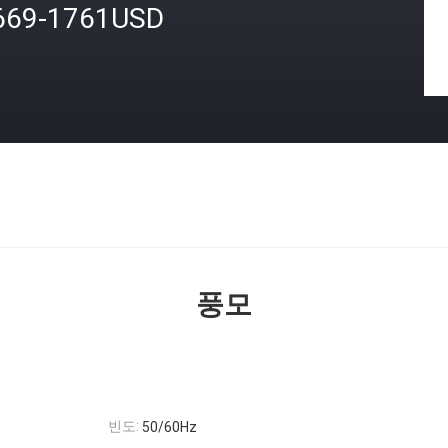
669-1761USD
격
풍모
빈도:
50/60Hz