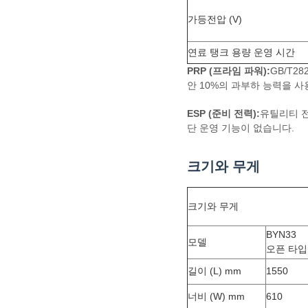
가등전압 (V)
연료 탱크 용량 운영 시간
PRP (프라임 파워):
GB/T2
안 10%의 과부하 능력을 사
ESP (준비 전력):
유틸리티 전
단 운영 기능이 없습니다.
크기와 무게
크기와 무게
BYN33
모델
오픈 타입
길이 (L) mm
1550
너비 (W) mm
610