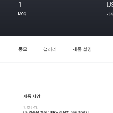
1
U
MOQ
가
풍모
갤러리
제품 설명
제품 사양
강조하다:
,
CE 인증을 가진 100kw 조용한 디젤 발전기