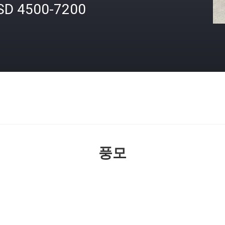
SD 4500-7200
격
풍모