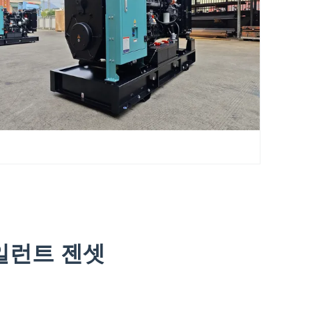
시일런트 젠셋