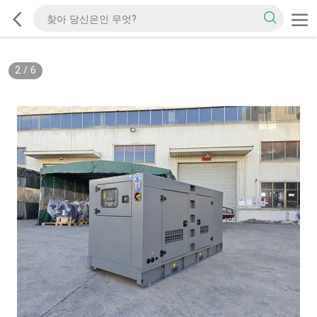
2
/
6