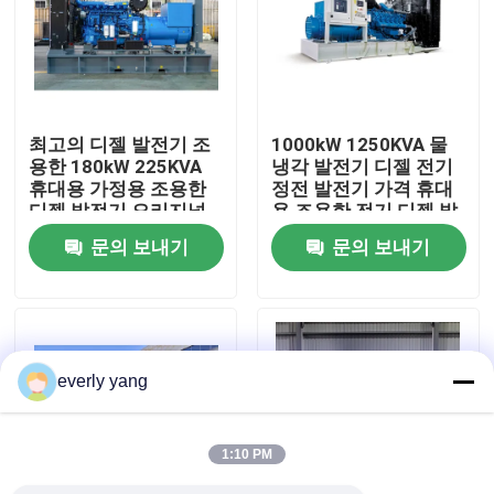
우리에 대하여
공장 여행
최고의 디젤 발전기 조
1000kW 1250KVA 물
용한 180kW 225KVA
냉각 발전기 디젤 전기
휴대용 가정용 조용한
정전 발전기 가격 휴대
품질 관리
디젤 발전기 오리지널
용 조용한 전기 디젤 발
엔진으로 구성
전기
문의 보내기
문의 보내기
인용문을 요구하세요
쿠민스 디젤 엔진 발전기
everly yang
퍼킨스 디젤 엔진 발전기
1:10 PM
프와프이드 디젤 엔진 발전기