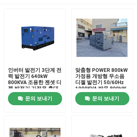
인버터 발전기 3단계 전
맞춤형 POWER 800kW
력 발전기 640kW
가정용 개방형 무소음
800KVA 조용한 젠셋 디
디젤 발전기 50/60Hz
젤 발전기 가정용 휴대
1000KVA 방음 800kW
용 대기 상태
대기 디젤 발전기
집
문의 보내기
문의 보내기
제품
화면